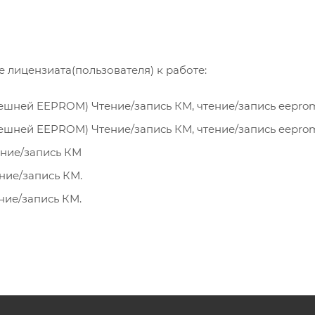
 лицензиата(пользователя) к работе:
 внешней EEPROM) Чтение/запись КМ, чтение/запись eepro
 внешней EEPROM) Чтение/запись КМ, чтение/запись eepro
тение/запись КМ
тение/запись КМ.
ение/запись КМ.
тение/запись КМ.
тение/запись КМ.
 без внешней EEPROM) Чтение/запись КМ, чтение/запись 
е/запись КМ
ие/запись КМ