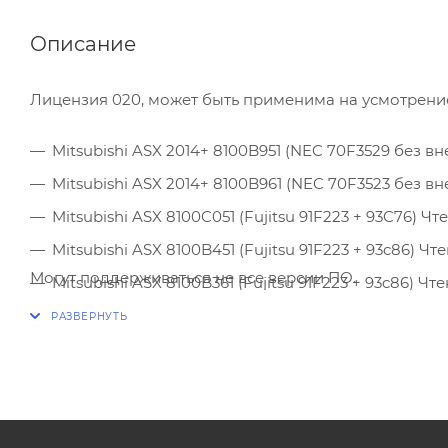
Описание
Лицензия 020, может быть применима на усмотрение
Mitsubishi ASX 2014+ 8100B951 (NEC 70F3529 без
Mitsubishi ASX 2014+ 8100B961 (NEC 70F3523 без
Mitsubishi ASX 8100C051 (Fujitsu 91F223 + 93C76) Ч
Mitsubishi ASX 8100B451 (Fujitsu 91F223 + 93c86) Ч
Могут поддерживаться не все версии ПО.
Mitsubishi ASX 8100B361 (Fujitsu 91F223 + 93c86) Чт
Mitsubishi ASX 8100B801 (Fujitsu 91F223 + 93c76) Ч
Mitsubishi ASX 8100B821 (Fujitsu 91F223 + 93c76) Ч
Mitsubishi ECLIPSE 2018+ 8100C412 (NEC 70F3529
Mitsubishi L200 2015+ 8100B975 (NEC+93c76) Чтени
Mitsubishi L200 2016+ 8100C564 (NEC+93c76) Чтен