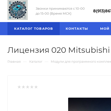
Звонки принимаются с 10-00
8(913)86
до 15-00 (Время МСК)
КАТАЛОГ ТОВАРОВ
КОНТАКТЫ
МОЙ 
Лицензия 020 Mitsubish
—
—
Главная
Каталог
Модули для программного компле