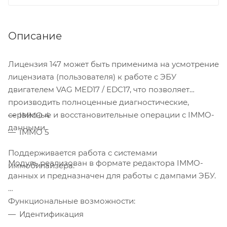
Описание
Лицензия 147 может быть применима на усмотрение
лицензиата (пользователя) к работе с ЭБУ
двигателем VAG MED17 / EDC17, что позволяет
производить полноценные диагностические,
сервисные и восстановительные операции с IMMO-
IMMO 4
данными.
IMMO 5
Поддерживается работа с системами
Модуль реализован в формате редактора IMMO-
иммобилайзера:
данных и предназначен для работы с дампами ЭБУ.
Функциональные возможности:
Идентификация