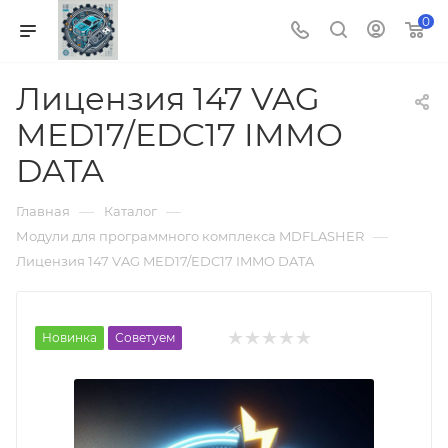
0
Лицензия 147 VAG
MED17/EDC17 IMMO
DATA
—
—
Главная
Каталог
—
Модули для программного комплекса MDFLASHER
Лицензия 147 VAG MED17/EDC17 IMMO DATA
Новинка
Советуем