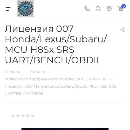
0
Лицензия 007
Honda/Lexus/Subaru/Toyo
MCU H8Sx SRS
UART/BENCH/OBDII
—
—
Главная
Каталог
—
Модули для программного комплекса MDFLASHER
Лицензия 007 Honda/Lexus/Subaru/Toyota MCU H8Sx SRS
UART/BENCH/OBDII