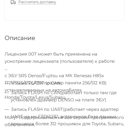
Рассчитать доставку
Описание
Лицензия 007 может быть применена на
усмотрение лицензиата (пользователя) к работе:
с ЭБУ SRS Denso/Fujitsu на МК Renesas H8Sx
1721/1725/1726/1797 (размер памяти 256/512 KB)
Чтение FLASH по CAN
устанавливаемых на автомобилях
Запись FLASH по CAN(работает только там где
Honda/Toyota/Lexus/Subaru.
установлен драйвер DENSO на плате ЭБУ)
Запись FLASH по UART(работает через адаптер
UART на мк FTDI2232, встроенная база данных
Могут поддерживаться не все версии программного
прошивок более 312 прошивок для Toyota, Subaru,
обеспечения.