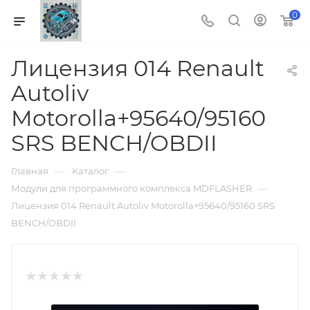
0
Лицензия 014 Renault
Autoliv
Motorolla+95640/95160
SRS BENCH/OBDII
—
—
Главная
Каталог
—
Модули для программного комплекса MDFLASHER
Лицензия 014 Renault Autoliv Motorolla+95640/95160 SRS
BENCH/OBDII