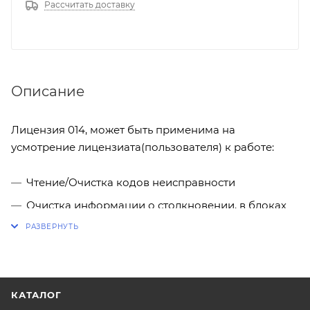
Рассчитать доставку
Описание
Лицензия 014, может быть применима на
усмотрение лицензиата(пользователя) к работе:
Чтение/Очистка кодов неисправности
Очистка информации о столкновении, в блоках
на микроконтроллерах 9s12XDT384+95640.
Разблокировка ЭБУ.
Изменение конфигурации ЭБУ.
Чтение/Запись VIN.
КАТАЛОГ