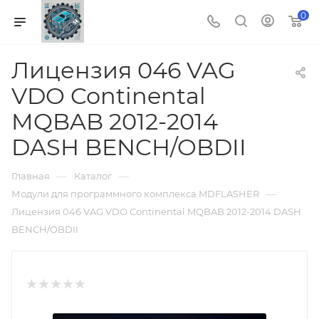
0
Лицензия 046 VAG
VDO Continental
MQBAB 2012-2014
DASH BENCH/OBDII
—
—
Главная
Каталог
—
Модули для программного комплекса MDFLASHER
Лицензия 046 VAG VDO Continental MQBAB 2012-2014 DASH
BENCH/OBDII