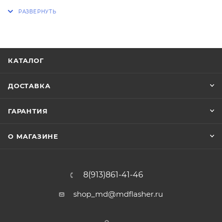
Seat Leon 2012...06/2014
VW Golf 7 2012...06/2014
Поддерживается работа только с приборными
панелями VDO Continental на платформе MQBAB,
КАТАЛОГ
выпущенными в период ~2012 до 06.2014.
Приборные панели производства Johnson Controls
ДОСТАВКА
не поддерживаются.
ГАРАНТИЯ
Могут поддерживаться не все версии ПО.
О МАГАЗИНЕ
8(913)861-41-46
shop_md@mdflasher.ru