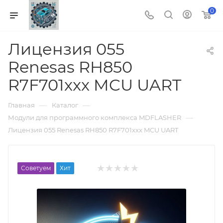
0
Лицензия 055
Renesas RH850
R7F701xxx MCU UART
—
—
Главная
Каталог
—
Модули для программного комплекса MDFLASHER
Лицензия 055 Renesas RH850 R7F701xxx MCU UART
Советуем
Хит