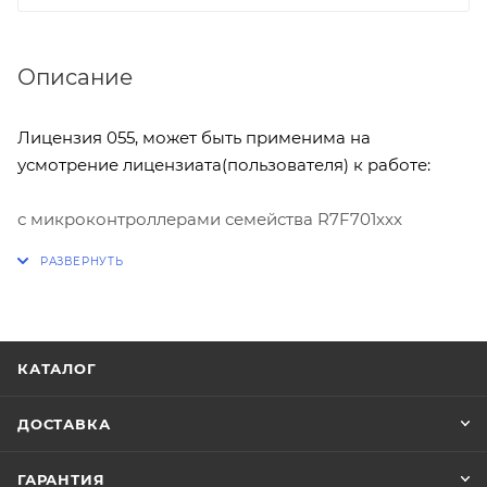
Описание
Лицензия 055, может быть применима на
усмотрение лицензиата(пользователя) к работе:
с микроконтроллерами семейства R7F701xxx
устанавливаемых в различных ЭБУ и др.
устройствах.
Чтение/Запись CFLASH
КАТАЛОГ
Чтение/Запись DFLASH(в режиме 4 байта и 16
байт зависит от семейства МК)
ДОСТАВКА
Чтение/Запись UBOOT
ГАРАНТИЯ