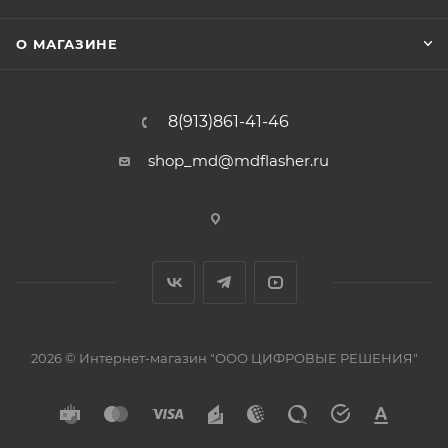
Чтение/Запись OPBT0
О МАГАЗИНЕ
Список МК:
R7F701002 READ,WRITE
CFLASH//DFLASH//UBOOT//OPBT0
8(913)861-41-46
R7F701003 READ,WRITE
shop_md@mdflasher.ru
CFLASH//DFLASH//UBOOT//OPBT0
R7F701006 READ,WRITE
CFLASH//DFLASH//UBOOT//OPBT0
R7F701007 READ,WRITE
CFLASH//DFLASH//UBOOT//OPBT0
R7F701008 READ,WRITE
CFLASH//DFLASH//UBOOT//OPBT0
R7F701009 READ,WRITE
2026 © Интернет-магазин "ООО ЦИФРОВЫЕ РЕШЕНИЯ"
CFLASH//DFLASH//UBOOT//OPBT0
R7F701010 READ,WRITE
CFLASH//DFLASH//UBOOT//OPBT0
R7F701011 READ,WRITE