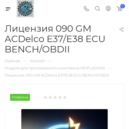
0
Лицензия 090 GM
ACDelco E37/E38 ECU
BENCH/OBDII
—
—
Главная
Каталог
—
Модули для программного комплекса MDFLASHER
Лицензия 090 GM ACDelco E37/E38 ECU BENCH/OBDII
Новинка