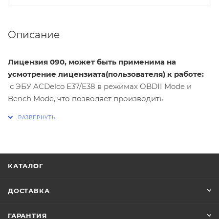
Описание
Лицензия 090, может быть применима на
усмотрение лицензиата(пользователя) к работе:
с ЭБУ ACDelco E37/E38 в режимах OBDII Mode и
Bench Mode, что позволяет производить
полноценные ремонтные и восстановительные
работы с данными ЭБУ.
1. OBDII Mode(работа на автомобиле):
КАТАЛОГ
Чтение Идентификации
Чтение Ошибок
ДОСТАВКА
Сброс Ошибок
ГАРАНТИЯ