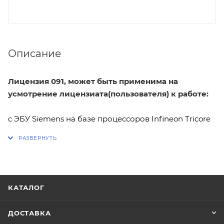
Описание
Лицензия 091, может быть применима на
усмотрение лицензиата(пользователя) к работе:
c ЭБУ Siemens на базе процессоров Infineon Tricore
и Motorola MPC5xx, устанавливаемых на
автомобилях Hyundai/Kia/SsangYong.
Идентификация ЭБУ.
КАТАЛОГ
Чтение / Очистка кодов неисправностей.
ДОСТАВКА
Чтение Full Flash / Запись области калибровок и