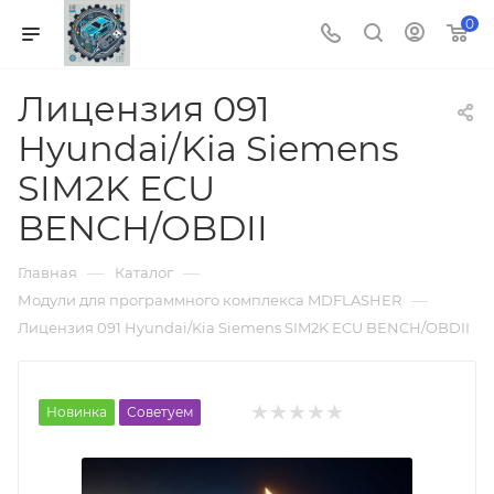
0
Лицензия 091
Hyundai/Kia Siemens
SIM2K ECU
BENCH/OBDII
—
—
Главная
Каталог
—
Модули для программного комплекса MDFLASHER
Лицензия 091 Hyundai/Kia Siemens SIM2K ECU BENCH/OBDII
Новинка
Советуем