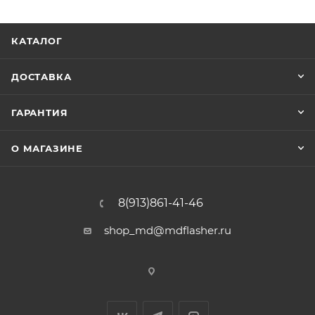
Visteon ESU - 412
Visteon ESU - 415
КАТАЛОГ
Visteon ESU - 418
ДОСТАВКА
Могут поддерживаться не все версии ПО.
ГАРАНТИЯ
О МАГАЗИНЕ
8(913)861-41-46
shop_md@mdflasher.ru