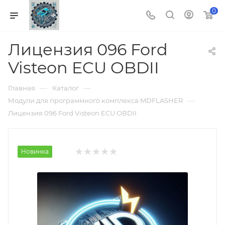
0
Лицензия 096 Ford
Visteon ECU OBDII
—
—
Главная
Каталог
—
Модули для программного комплекса MDFLASHER
Лицензия 096 Ford Visteon ECU OBDII
Новинка