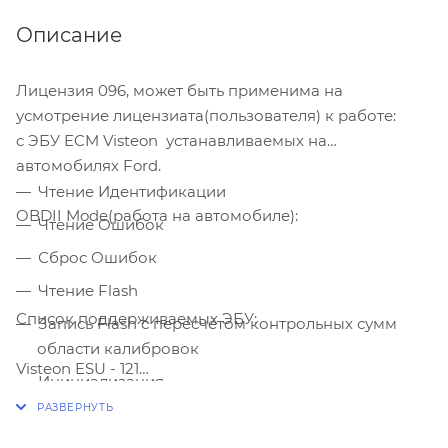
Описание
Лицензия 096, может быть применима на
усмотрение лицензиата(пользователя) к работе:
c ЭБУ ECM Visteon устанавливаемых на
автомобилях Ford.
Чтение Идентификации
OBDII Mode(работа на автомобиле):
Чтение Ошибок
Сброс Ошибок
Чтение Flash
Список поддерживаемых ЭБУ:
Запись Flash с пересчётом контрольных сумм
области калибровок
Visteon ESU - 121
Инициализация
Visteon ESU - 131
Visteon ESU - 312
Visteon ESU - 411