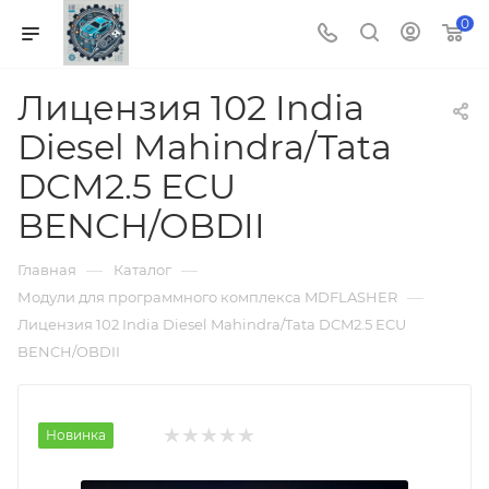
0
Лицензия 102 India
Diesel Mahindra/Tata
DCM2.5 ECU
BENCH/OBDII
—
—
Главная
Каталог
—
Модули для программного комплекса MDFLASHER
Лицензия 102 India Diesel Mahindra/Tata DCM2.5 ECU
BENCH/OBDII
Новинка