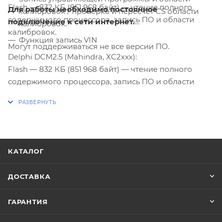
Flash — 832 КБ (851 968 байт) — чтение полного
Для работы необходимо постоянное
калибровок / проверка и пересчет CS области
содержимого процессора, запись ПО и области
подключение к сети интернет.
калибровок.
калибровок.
Функция запись VIN
Могут поддерживаться не все версии ПО.
Delphi DCM2.5 (Mahindra, XC2xxx):
Flash — 832 КБ (851 968 байт) — чтение полного
содержимого процессора, запись ПО и области
калибровок.
Delphi DCM2.5P (Tata, XC2xxx):
Flash — 1,06 МБ (1 114 112 байт) — чтение полного
содержимого процессора, запись ПО и области
КАТАЛОГ
калибровок.
ДОСТАВКА
Функции:
ГАРАНТИЯ