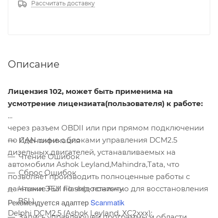
Рассчитать доставку
Описание
Лицензия 102, может быть применима на
усмотрение лицензиата(пользователя) к работе:
через разъем OBDII или при прямом подключении
по CAN шине с блоками управления DCM2.5
Идентификация
дизельных двигателей, устанавливаемых на
Чтение Ошибок
автомобили Ashok Leyland,Mahindra,Tata, что
Сброс Ошибок
позволяет производить полноценные работы с
данными ЭБУ по чип-тюнингу.
Чтение Full Flash(достаточно для восстановления
BSL).
Рекомендуется адаптер
Scanmatik
Delphi DCM2.5 (Ashok Leyland, XC2xxx):
Запись управляющей программы и области