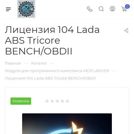
0
Лицензия 104 Lada
ABS Tricore
BENCH/OBDII
—
—
Главная
Каталог
—
Модули для программного комплекса MDFLASHER
Лицензия 104 Lada ABS Tricore BENCH/OBDII
Новинка