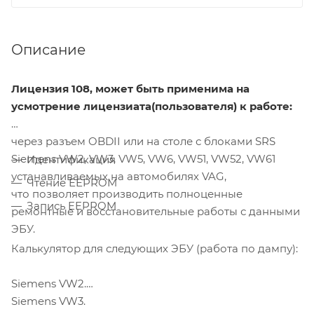
Описание
Лицензия 108, может быть применима на
усмотрение лицензиата(пользователя) к работе:
через разъем OBDII или на столе с блоками SRS
Siemens VW2, VW3, VW5, VW6, VW51, VW52, VW61
Идентификация
устанавливаемых на автомобилях VAG,
Чтение EEPROM
что позволяет производить полноценные
Запись EEPROM
ремонтные и восстановительные работы с данными
ЭБУ.
Калькулятор для следующих ЭБУ (работа по дампу):
Siemens VW2.
Siemens VW3.