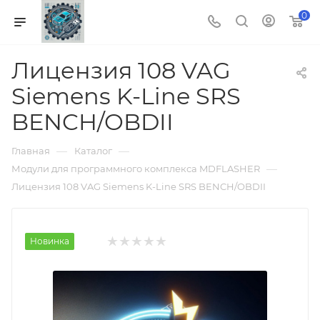
0
Лицензия 108 VAG
Siemens K-Line SRS
BENCH/OBDII
—
—
Главная
Каталог
—
Модули для программного комплекса MDFLASHER
Лицензия 108 VAG Siemens K-Line SRS BENCH/OBDII
Новинка