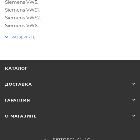
Siemens VW5.
Siemens VW51.
Siemens VW52.
Siemens VW6.
Siemens VW61.
Для работы необходим адаптер
Scanmatik
Могут поддерживаться не все версии ПО.
КАТАЛОГ
ДОСТАВКА
ГАРАНТИЯ
О МАГАЗИНЕ