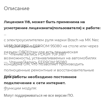
Описание
Лицензия 118, может быть применима на
усмотрение лицензиата(пользователя) к работе:
с электроусилителем руля марки Bosch на МК Nec
V850 70F3187 + EEPROM 95080 на столе или через
Идентификация
разъем OBDII(там где есть техническая
Чтение/Запись FLASH 70F3187
возможность), устанавливаемых на автомобилях
Чтение/Запись EEPROM 95080
концерна GM, что позволяет производить
полноценные ремонтные и восстановительные
работы.
Для работы необходимо постоянное
подключение к сети интернет.
Функции модуля:
Могут поддерживаться не все версии ПО.