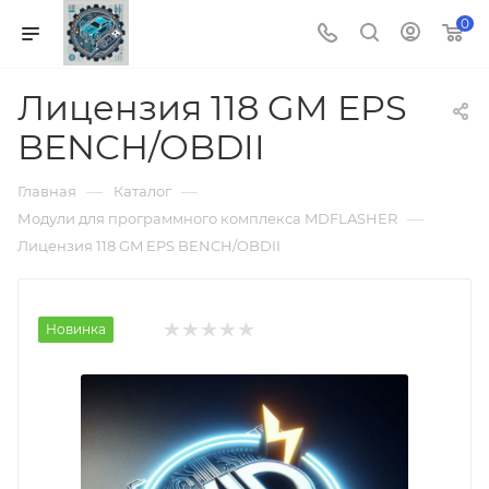
0
Лицензия 118 GM EPS
BENCH/OBDII
—
—
Главная
Каталог
—
Модули для программного комплекса MDFLASHER
Лицензия 118 GM EPS BENCH/OBDII
Новинка