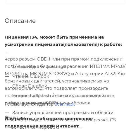
Описание
Лицензия 134, может быть применима на
усмотрение лицензиата(пользователя) к работе:
через разъем OBDII или при прямом подключении
по CAN шине с блоками управления ИТЕЛМА М74.8/
Чтение Идентификации
М74.9(1) на МК STM SPC58VQ и Artery серии AT32F4xx
Чтение Ошибок
бензиновых двигателей, устанавливаемых на
Сброс Ошибок
автомобили VAZ, что позволяет производить
полноценные ремонтные и восстановительные
Чтение Full Flash / Чтение управляющей
работы с данными ЭБУ.
программы и области калибровок.
Рекомендуется адаптер
Scanmatik
Запись управляющей программы и области
Функции:
Для работы необходимо постоянное
калибровок / проверка всех CS и пересчет CS
подключение к сети интернет.
области калибровок.