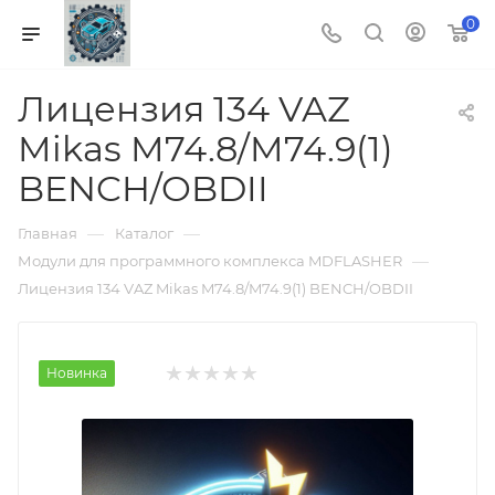
0
Лицензия 134 VAZ
Mikas M74.8/M74.9(1)
BENCH/OBDII
—
—
Главная
Каталог
—
Модули для программного комплекса MDFLASHER
Лицензия 134 VAZ Mikas M74.8/M74.9(1) BENCH/OBDII
Новинка