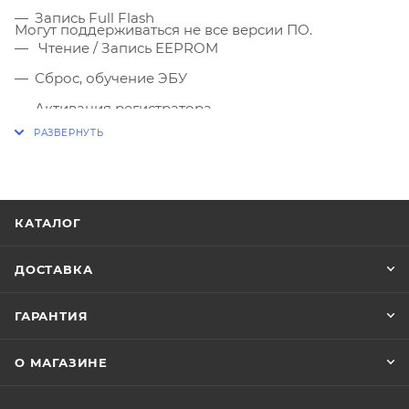
Запись Full Flash
Могут поддерживаться не все версии ПО.
Чтение / Запись EEPROM
Сброс, обучение ЭБУ
Активация регистратора
Запись VIN номер(только для новых ЭБУ)
Редактирования данных регистратора
КАТАЛОГ
ДОСТАВКА
ГАРАНТИЯ
О МАГАЗИНЕ